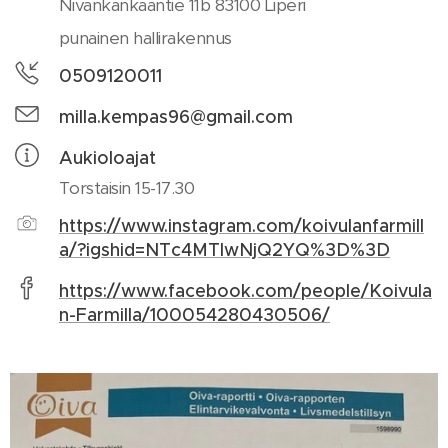
Nivankankaantie 11b 83100 Liperi
punainen hallirakennus
0509120011
milla.kempas96@gmail.com
Aukioloajat
Torstaisin 15-17.30
https://www.instagram.com/koivulanfarmill
a/?igshid=NTc4MTIwNjQ2YQ%3D%3D
https://www.facebook.com/people/Koivula
n-Farmilla/100054280430506/